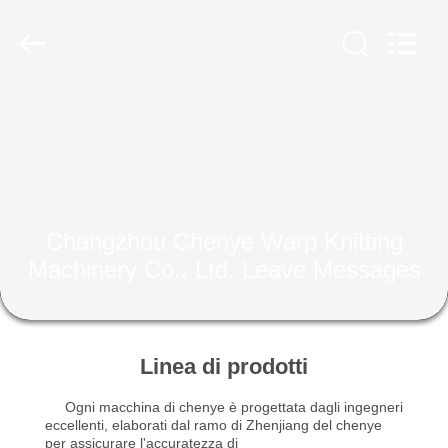
Chenye
Warp
Knitting
Machinery
Co.,
Ltd.
Leave
Messages.
BENVENUTO
All
Rights
Reserved.
PRODOTTI
SU
Changzhou Chenye Warp Knitting
DI
Machinery Co., Ltd. Leave Messages
NOI
GIRO
Linea di prodotti
DELLA
Ogni macchina di chenye è progettata dagli ingegneri
FABBRICA
eccellenti, elaborati dal ramo di Zhenjiang del chenye
per assicurare l'accuratezza di