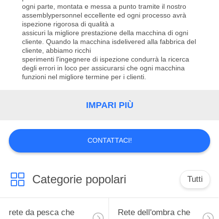
ogni parte, montata e messa a punto tramite il nostro
assemblypersonnel eccellente ed ogni processo avrà
CONTROLLO
ispezione rigorosa di qualità a
DI
assicuri la migliore prestazione della macchina di ogni
cliente. Quando la macchina isdelivered alla fabbrica del
QUALITÀ
cliente, abbiamo ricchi
sperimenti l'ingegnere di ispezione condurrà la ricerca
degli errori in loco per assicurarsi che ogni macchina
funzioni nel migliore termine per i clienti.
CONTATTACI
IMPARI PIÙ
RICHIEDA
UNA
CONTATTACI!
CITAZIONE
MAPPA
Categorie popolari
Tutti
DEL
SITO
rete da pesca che
Rete dell'ombra che