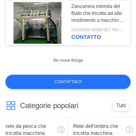
Zanzariera rotonda del
filato che tricotta ad alto
6
rendimento a macchina
con tempo di impiego
USD20000-40000/SET MOQ:1 set
telaio netto
lungo
CONTATTO
No more things
8
CONTATTACI!
Erba artificiale che
fa macchina
Categorie popolari
Tutti
rete da pesca che
Rete dell'ombra che
tricotta macchina
tricotta macchina