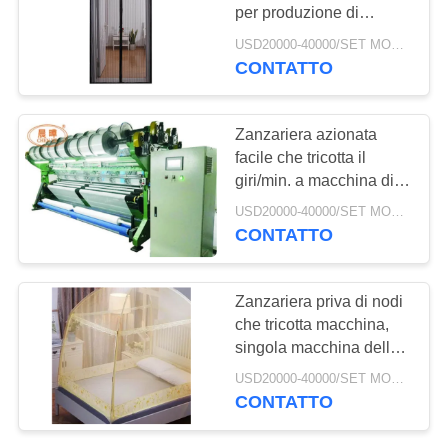
per produzione di
INFORMATIVA
zanzariera priva di nodi
USD20000-40000/SET MOQ:1 set
CONTATTO
8
SULLA
Macchina della rete
PRIVACY
Zanzariera azionata
di sicurezza
facile che tricotta il
giri/min. a macchina di
velocità di marcia 200 -
USD20000-40000/SET MOQ:1 set
530
CONTATTO
10
Zanzariera priva di nodi
borsa netta che fa
che tricotta macchina,
singola macchina della
macchina
rete di Antivari Raschel
USD20000-40000/SET MOQ:1 set
dell'ago
CONTATTO