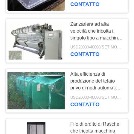
Raschel
CONTATTO
CONTROLLO
DI
Zanzariera ad alta
8
QUALITÀ
velocità che tricotta il
Macchina di
singolo tipo a macchina
di Antivari dell'ago con il
fabbricazione netta
USD20000-40000/SET MOQ:1 set
CONTATTACI
sistema d'ingranaggi
CONTATTO
aperto della camma
RICHIEDA
Alta efficienza di
UNA
produzione del telaio
CITAZIONE
privo di nodi automatico
7
della zanzariera
USD20000-40000/SET MOQ:1 set
macchina della rete
CONTATTO
MAPPA
del raschel
DEL
Filo di ordito di Raschel
SITO
che tricotta macchina