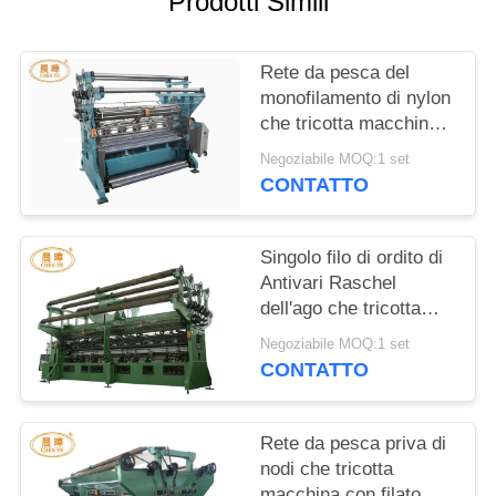
Prodotti Simili
INFORMATIVA
Rete da pesca del
SULLA
monofilamento di nylon
PRIVACY
che tricotta macchina,
macchina ad alta
Negoziabile MOQ:1 set
velocità della rete di
CONTATTO
Raschel
Singolo filo di ordito di
Antivari Raschel
dell'ago che tricotta
macchina per la
Negoziabile MOQ:1 set
fabbricazione a rete
CONTATTO
priva di nodi
Rete da pesca priva di
nodi che tricotta
macchina con filato