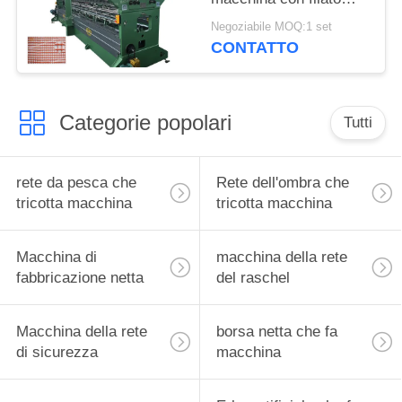
negativo lasciato fuori
Negoziabile MOQ:1 set
dal sistema
CONTATTO
Categorie popolari
Tutti
rete da pesca che
Rete dell'ombra che
tricotta macchina
tricotta macchina
Macchina di
macchina della rete
fabbricazione netta
del raschel
Macchina della rete
borsa netta che fa
di sicurezza
macchina