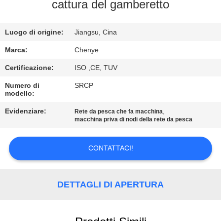
cattura del gamberetto
CONTROLLO
Luogo di origine:
Jiangsu, Cina
DI
QUALITÀ
Marca:
Chenye
Certificazione:
ISO ,CE, TUV
CONTATTACI
Numero di
SRCP
modello:
RICHIEDA
Evidenziare:
,
Rete da pesca che fa macchina
macchina priva di nodi della rete da pesca
UNA
CITAZIONE
CONTATTACI!
MAPPA
DETTAGLI DI APERTURA
DEL
SITO