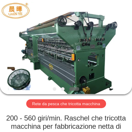
Chenye
Warp
Knitting
Machinery
Co.,
Ltd.
Leave
Messages.
BENVENUTO
All
Rights
Reserved.
PRODOTTI
SU
DI
NOI
GIRO
Rete da pesca che tricotta macchina
DELLA
200 - 560 giri/min. Raschel che tricotta
FABBRICA
macchina per fabbricazione netta di