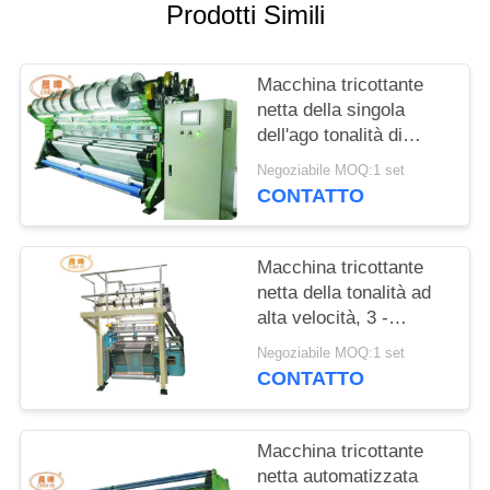
Prodotti Simili
INFORMATIVA
SULLA
Macchina tricottante
netta della singola
PRIVACY
dell'ago tonalità di
Antivari con sistema
Negoziabile MOQ:1 set
d'ingranaggi eccentrico
CONTATTO
lubrificato
Macchina tricottante
netta della tonalità ad
alta velocità, 3 -
macchina di
Negoziabile MOQ:1 set
fabbricazione netta
CONTATTO
dell'ombra 7.5KW
Macchina tricottante
netta automatizzata