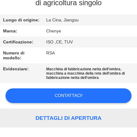
di agricoltura singolo
CONTROLLO
Luogo di origine:
La Cina, Jiangsu
DI
QUALITÀ
Marca:
Chenye
Certificazione:
ISO ,CE, TUV
CONTATTACI
Numero di
RSA
modello:
RICHIEDA
Evidenziare:
,
Macchina di fabbricazione netta dell'ombra
macchina a macchina della rete dell'ombra di
fabbricazione netta dell'ombra
UNA
CITAZIONE
CONTATTACI!
MAPPA
DETTAGLI DI APERTURA
DEL
SITO