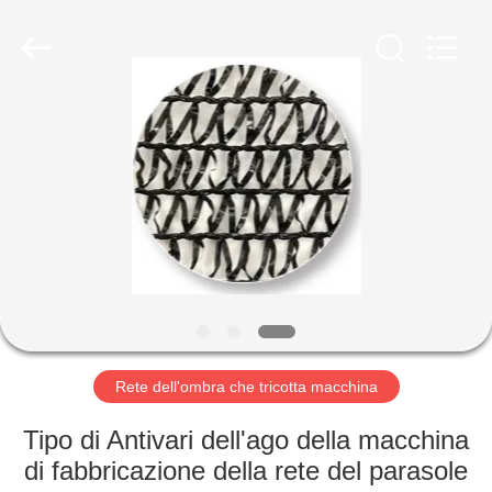
Chenye
Warp
Knitting
Machinery
Co.,
Ltd.
Leave
Messages.
BENVENUTO
All
Rights
Reserved.
PRODOTTI
SU
DI
NOI
GIRO
Rete dell'ombra che tricotta macchina
DELLA
Tipo di Antivari dell'ago della macchina
FABBRICA
di fabbricazione della rete del parasole