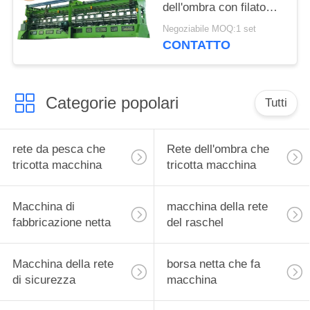
dell'ombra con filato
negativo lasciato fuori
Negoziabile MOQ:1 set
dal sistema
CONTATTO
Categorie popolari
Tutti
rete da pesca che
Rete dell'ombra che
tricotta macchina
tricotta macchina
Macchina di
macchina della rete
fabbricazione netta
del raschel
Macchina della rete
borsa netta che fa
di sicurezza
macchina