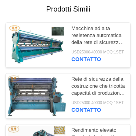
Prodotti Simili
INFORMATIVA
SULLA
Macchina ad alta
PRIVACY
resistenza automatica
della rete di sicurezza
per protezione di
USD25000-40000 MOQ:1SET
caduta della
CONTATTO
costruzione
Rete di sicurezza della
costruzione che tricotta
capacità di produzione
a macchina 300 - 400
USD25000-40000 MOQ:1SET
chilogrammi/giorno
CONTATTO
Rendimento elevato