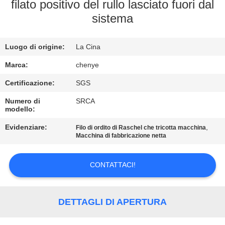
filato positivo del rullo lasciato fuori dal
sistema
CONTROLLO
DI
Luogo di origine:
La Cina
QUALITÀ
Marca:
chenye
CONTATTACI
Certificazione:
SGS
Numero di
SRCA
modello:
RICHIEDA
Evidenziare:
,
Filo di ordito di Raschel che tricotta macchina
UNA
Macchina di fabbricazione netta
CITAZIONE
CONTATTACI!
MAPPA
DEL
DETTAGLI DI APERTURA
SITO