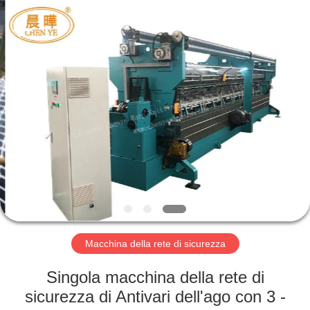
Chenye
Warp
Knitting
Machinery
Co.,
Ltd.
Leave
Messages.
BENVENUTO
All
Rights
Reserved.
PRODOTTI
SU
DI
NOI
GIRO
Macchina della rete di sicurezza
DELLA
Singola macchina della rete di
FABBRICA
sicurezza di Antivari dell'ago con 3 -