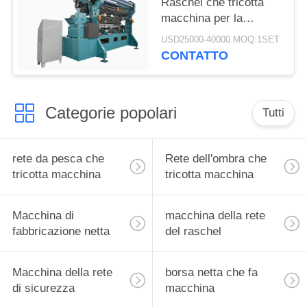
Raschel che tricotta
macchina per la
fabbricazione di rete di
USD25000-40000 MOQ:1SET
sicurezza della
CONTATTO
costruzione
Categorie popolari
Tutti
rete da pesca che
Rete dell'ombra che
tricotta macchina
tricotta macchina
Macchina di
macchina della rete
fabbricazione netta
del raschel
Macchina della rete
borsa netta che fa
di sicurezza
macchina