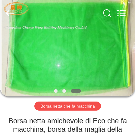
Chenye
Warp
Knitting
Machinery
Co.,
Ltd.
Leave
Messages.
BENVENUTO
All
Rights
Reserved.
PRODOTTI
SU
DI
NOI
GIRO
Borsa netta che fa macchina
DELLA
Borsa netta amichevole di Eco che fa
FABBRICA
macchina, borsa della maglia della