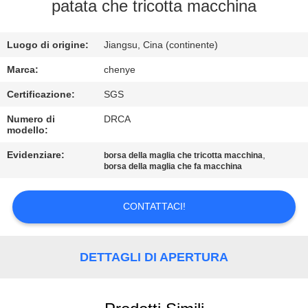
patata che tricotta macchina
CONTROLLO
Luogo di origine:
Jiangsu, Cina (continente)
DI
QUALITÀ
Marca:
chenye
Certificazione:
SGS
CONTATTACI
Numero di
DRCA
modello:
RICHIEDA
Evidenziare:
,
borsa della maglia che tricotta macchina
borsa della maglia che fa macchina
UNA
CITAZIONE
CONTATTACI!
MAPPA
DETTAGLI DI APERTURA
DEL
SITO