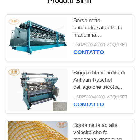
Prodotti Simili
INFORMATIVA
Borsa netta
SULLA
automatizzata che fa
PRIVACY
macchina,
verdure/frutti che
USD25000-40000 MOQ:1SET
imballano la macchina
CONTATTO
della borsa netta
Singolo filo di ordito di
Antivari Raschel
dell'ago che tricotta
macchina per
USD25000-40000 MOQ:1SET
fabbricazione della
CONTATTO
borsa netta
Borsa netta ad alta
velocità che fa
macchina, doppio ago