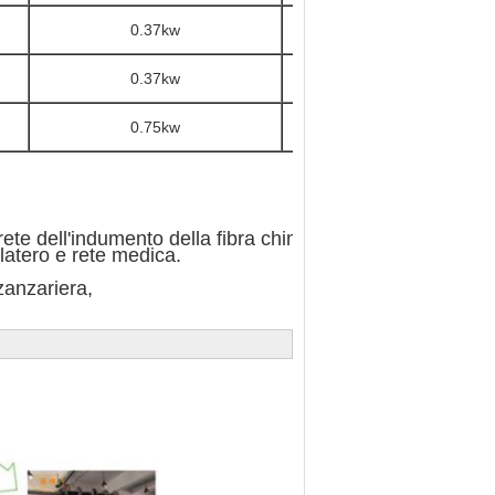
0.37kw
~4500
0.37kw
~5000
0.75kw
~7500
ete dell'indumento della fibra chimica,

ilatero e rete medica.

anzariera,
