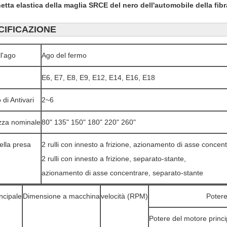
etta elastica della maglia SRCE del nero dell'automobile della fib
CIFICAZIONE
ll'ago
Ago del fermo
E6, E7, E8, E9, E12, E14, E16, E18
di Antivari
2~6
zza nominale
80" 135" 150" 180" 220" 260"
lla presa
2 rulli con innesto a frizione, azionamento di asse concentr
2 rulli con innesto a frizione, separato-stante,

azionamento di asse concentrare, separato-stante
incipale
Dimensione a macchina
velocità (RPM)
Potere
Potere del motore princi