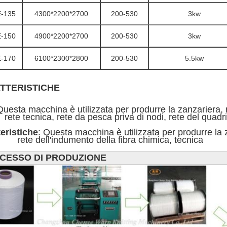
-135
4300*2200*2700
200-530
3kw
-150
4900*2200*2700
200-530
3kw
-170
6100*2300*2800
200-530
5.5kw
TTERISTICHE
Questa macchina è utilizzata per produrre la zanzariera, r
     rete tecnica, rete da pesca priva di nodi, rete del quadr
eristiche
: Questa macchina è utilizzata per produrre la z
          rete dell'indumento della fibra chimica, tecnica
CESSO DI PRODUZIONE