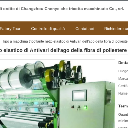
di ordito di Changzhou Chenye che tricotta macchinario Co., srl.
Fatory Tour
Controllo di qualità
Contattaci
Richiedere u
Tipo a macchina tricottante netto elastico di Antivari dell'ago della fibra di polies
 elastico di Antivari dell'ago della fibra di poliester
Detta
Luogo 
Marca
Certif
Numer
Term
Quanti
minim