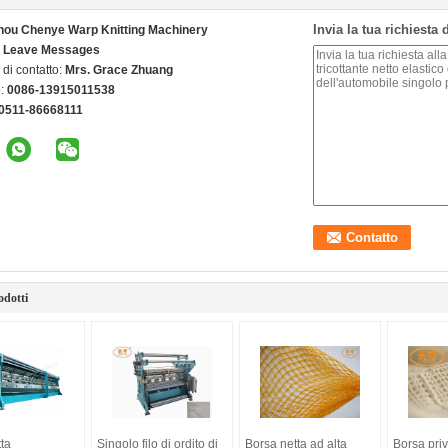
Invia la tua richiesta
ou Chenye Warp Knitting Machinery
d. Leave Messages
di contatto:
Mrs. Grace Zhuang
o:
0086-13915011538
0511-86668111
odotti
ta
Singolo filo di ordito di
Borsa netta ad alta
Borsa priv