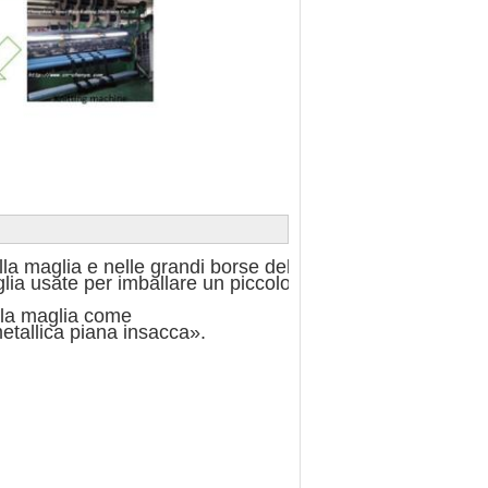
la maglia e nelle grandi borse della maglia.

lia usate per imballare un piccolo numero di oggetti, 

lla maglia come 

metallica piana insacca».