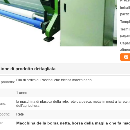
Prezz
Imbal
partic
Tempi
Termin
pagam
Capac
alime
ione di prodotto dettagliata
Filo di ordito di Raschel che tricotta macchinario
prodotto:
1 anno
la macchina di plastica della rete, rete da pesca, mette in mostra la rete, 
one:
dell'agricoltura
odotto:
Rete
Macchina della borsa netta
borsa della maglia che fa ma
re:
,