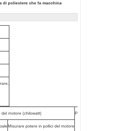
ra di poliestere che fa macchina
are;

 del motore (chilowatt)
Peso a macchina (chilogramm
pale
Misurare potere in pollici del motore