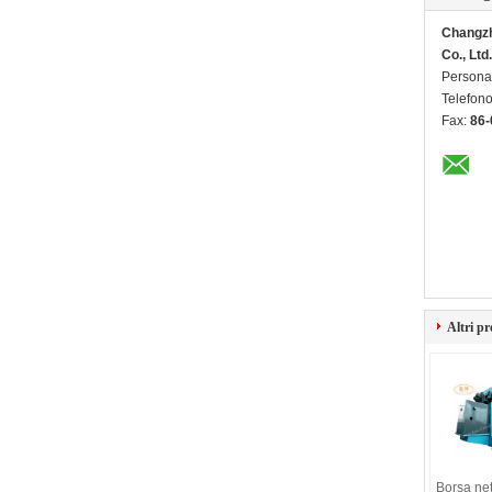
Changzh
Co., Lt
Persona 
Telefon
Fax:
86-
Altri pr
Borsa net