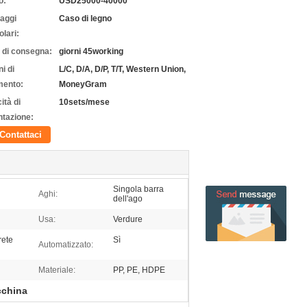
o:
USD25000-40000
laggi
Caso di legno
olari:
 di consegna:
giorni 45working
i di
L/C, D/A, D/P, T/T, Western Union,
ento:
MoneyGram
ità di
10sets/mese
ntazione:
Contattaci
Singola barra
Aghi:
dell'ago
Usa:
Verdure
rete
Sì
Automatizzato:
Materiale:
PP, PE, HDPE
cchina