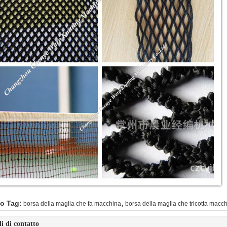
,
o Tag:
borsa della maglia che fa macchina
borsa della maglia che tricotta macc
li di contatto