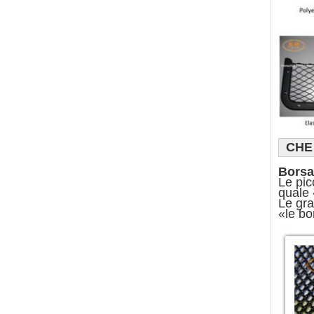
CHE
Borsa
Le pic
quale 
Le gra
«le bo