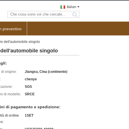
Italian
search
n preventivo
tere dell'automobile singolo
e dell'automobile singolo
gli:
di origine:
Jiangsu, Cina (continente)
:
chenye
icazione:
SGS
o di modello:
SRCE
ini di pagamento e spedizione:
tà di ordine
1SET
o: