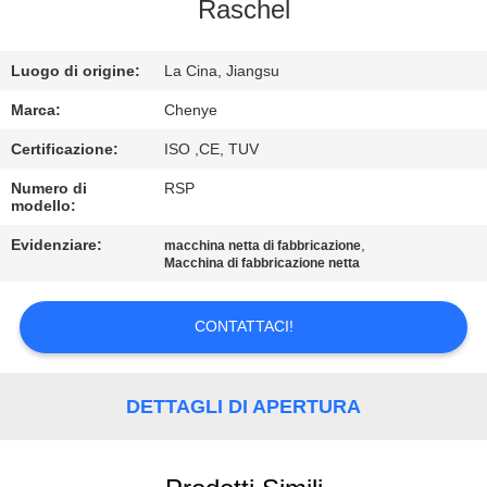
Raschel
CONTROLLO
Luogo di origine:
La Cina, Jiangsu
DI
QUALITÀ
Marca:
Chenye
Certificazione:
ISO ,CE, TUV
CONTATTACI
Numero di
RSP
modello:
RICHIEDA
Evidenziare:
,
macchina netta di fabbricazione
Macchina di fabbricazione netta
UNA
CITAZIONE
CONTATTACI!
MAPPA
DETTAGLI DI APERTURA
DEL
SITO