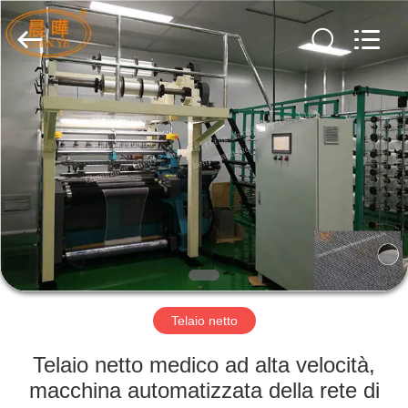
Chenye
Warp
Knitting
Machinery
Co.,
Ltd.
Leave
Messages.
BENVENUTO
All
Rights
Reserved.
PRODOTTI
SU
DI
NOI
GIRO
Telaio netto
DELLA
Telaio netto medico ad alta velocità,
FABBRICA
macchina automatizzata della rete di