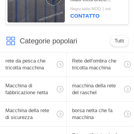
lasciato fuori dal
Negoziabile MOQ:1 set
sistema
CONTATTO
Categorie popolari
Tutti
rete da pesca che
Rete dell'ombra che
tricotta macchina
tricotta macchina
Macchina di
macchina della rete
fabbricazione netta
del raschel
Macchina della rete
borsa netta che fa
di sicurezza
macchina