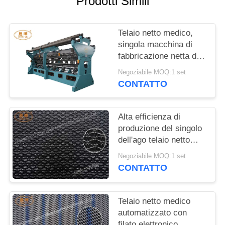
Prodotti Simili
INFORMATIVA
Telaio netto medico,
SULLA
singola macchina di
PRIVACY
fabbricazione netta di
Antivari dell'ago
Negoziabile MOQ:1 set
CONTATTO
Alta efficienza di
produzione del singolo
dell'ago telaio netto
medico di Antivari
Negoziabile MOQ:1 set
CONTATTO
Telaio netto medico
automatizzato con
filato elettronico