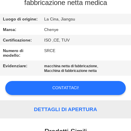
fabbricazione netta medica
CONTROLLO
Luogo di origine:
La Cina, Jiangsu
DI
QUALITÀ
Marca:
Chenye
Certificazione:
ISO ,CE, TUV
CONTATTACI
Numero di
SRCE
modello:
RICHIEDA
Evidenziare:
,
macchina netta di fabbricazione
Macchina di fabbricazione netta
UNA
CITAZIONE
CONTATTACI!
MAPPA
DETTAGLI DI APERTURA
DEL
SITO