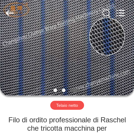
Chenye
Warp
Knitting
Machinery
Co.,
Ltd.
Leave
Messages.
BENVENUTO
All
Rights
Reserved.
PRODOTTI
SU
DI
NOI
GIRO
Telaio netto
DELLA
Filo di ordito professionale di Raschel
FABBRICA
che tricotta macchina per