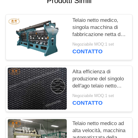
Prodotti Simili
INFORMATIVA
Telaio netto medico,
SULLA
singola macchina di
PRIVACY
fabbricazione netta di
Antivari dell'ago
Negoziabile MOQ:1 set
CONTATTO
Alta efficienza di
produzione del singolo
dell'ago telaio netto
medico di Antivari
Negoziabile MOQ:1 set
CONTATTO
Telaio netto medico ad
alta velocità, macchina
automatizzata della